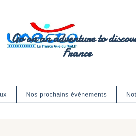
Go on an adventure to discov
France
aux
Nos prochains événements
Not