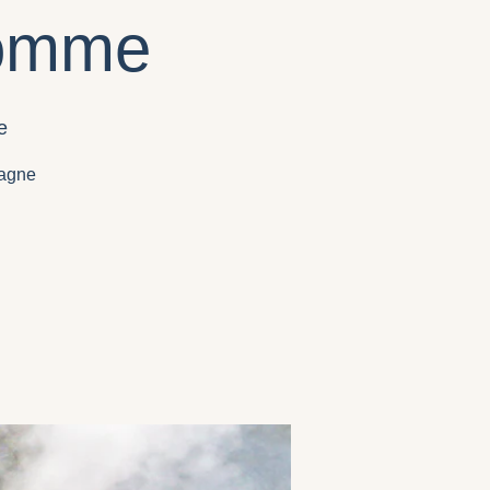
Somme
e
magne