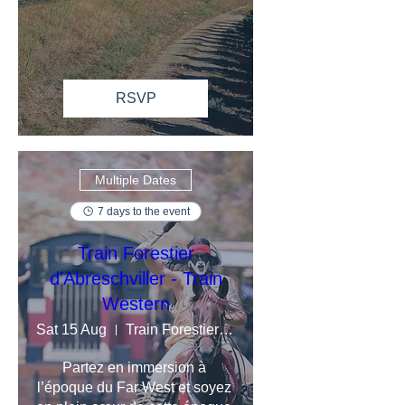
RSVP
Multiple Dates
7 days to the event
Train Forestier
d'Abreschviller - Train
Western
Sat 15 Aug
Train Forestier d'Abreschviller en Mosel
Partez en immersion à 
l’époque du Far West et soyez 