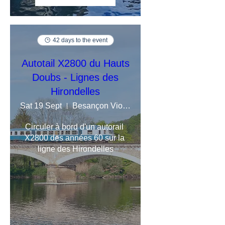
42 days to the event
Autotail X2800 du Hauts
Doubs - Lignes des
Hirondelles
Sat 19 Sept
Besançon Viotte
Circuler à bord d'un autorail 
X2800 des années 60 sur la 
ligne des Hirondelles