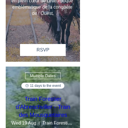
en plein cœur de cette époque 
emblématique de la conquête 
de l’Ouest.
RSVP
Multiple Dates
11 days to the event
Train Forestier
d'Abreschviller - Train
des Mousquetaires
Wed 19 Aug
Train Forestier d'Abreschviller en Mosel