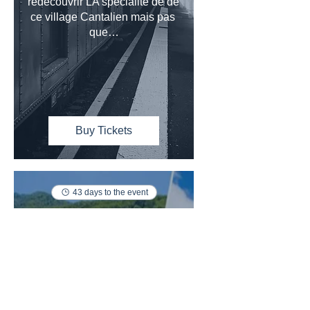
redécouvrir LA spécialité de de 
ce village Cantalien mais pas 
que…
Buy Tickets
43 days to the event
Dimanche 20 septembre
2026: Train de la
Tarentaise
Sun 20 Sept
Chambéry - Challes-les-Eaux