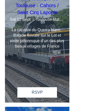
Toulouse - Cahors /
Saint Cirq Lapopie
Sat 12 Sept
Toulouse Matabiau
La capitale du Quercy blanc. 
Balade fluviale sur le Lot et

visite pittoresque d‘un des plus 
beaux villages de France
RSVP