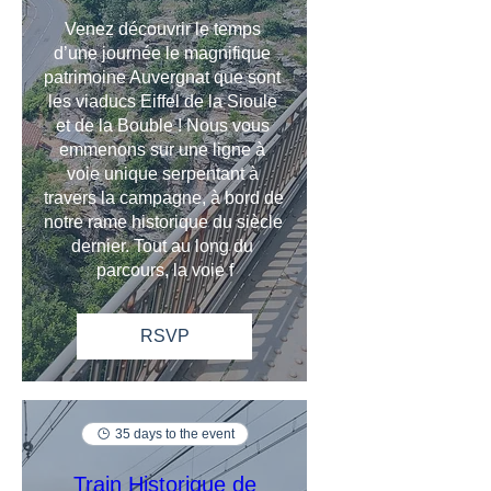
Venez découvrir le temps 
d’une journée le magnifique 
patrimoine Auvergnat que sont 
les viaducs Eiffel de la Sioule 
et de la Bouble ! Nous vous 
emmenons sur une ligne à 
voie unique serpentant à 
travers la campagne, à bord de 
notre rame historique du siècle 
dernier. Tout au long du 
parcours, la voie f
RSVP
35 days to the event
Train Historique de