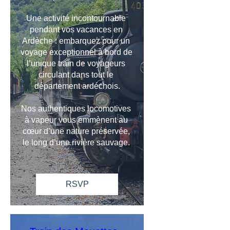
Une activité incontournable 
pendant vos vacances en 
Ardèche : embarquez pour un 
voyage exceptionnel à bord de 
l’unique train de voyageurs 
circulant dans tout le 
département ardéchois.

Nos authentiques locomotives 
à vapeur vous emmènent au 
cœur d’une nature préservée, 
le long d’une rivière sauvage. 
RSVP