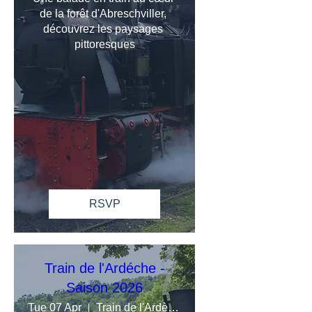
de la forêt d'Abreschviller, 
découvrez les paysages 
pittoresques
RSVP
Train de l'Ardéche -
Saison 2026
Tue 07 Apr
Train de l'Ardèche