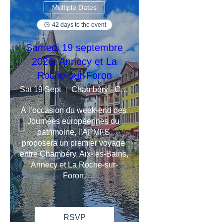
Multiple Dates
42 days to the event
Samedi 19 septembre
2026: Annecy et La
Roche-sur-Foron
Sat 19 Sept
Chambéry - Challes-les-Eaux
À l’occasion du week-end des 
Journées européennes du 
patrimoine, l’APMFS 
proposera un premier voyage 
entre Chambéry, Aix-les-Bains, 
Annecy et La Roche-sur-
Foron.
RSVP