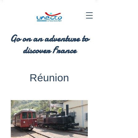
Go on an adventure to
discover France
Réunion