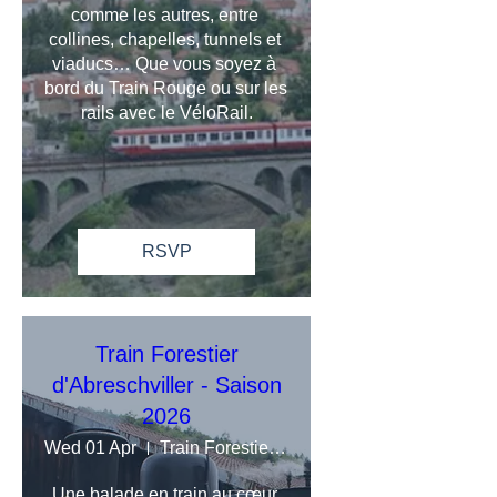
comme les autres, entre 
collines, chapelles, tunnels et 
viaducs… Que vous soyez à 
bord du Train Rouge ou sur les 
rails avec le VéloRail.
RSVP
Train Forestier
d'Abreschviller - Saison
2026
Wed 01 Apr
Train Forestier d'Abreschviller en Mosel
Une balade en train au cœur 