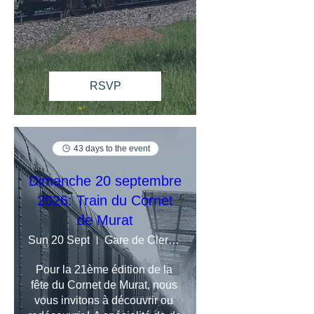
RSVP
43 days to the event
Dimanche 20 septembre
2026: Train du Cornet
de Murat
Sun 20 Sept
Gare de Clermont-Ferrand
Pour la 21ème édition de la 
fête du Cornet de Murat, nous 
vous invitons à découvrir ou 