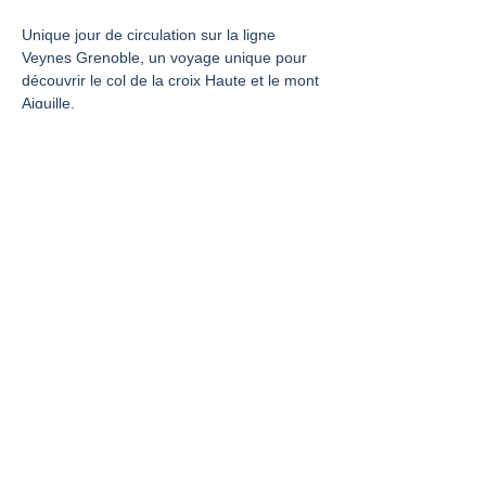
Unique jour de circulation sur la ligne 
Veynes Grenoble, un voyage unique pour 
découvrir le col de la croix Haute et le mont 
Aiguille.
Share this event
La France vue du Rail est un site de
l'UNECTO.