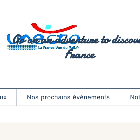
Go on an adventure to discov
France
aux
Nos prochains événements
Not