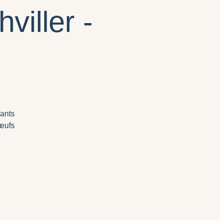
viller -
fants
œufs