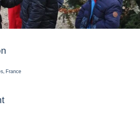
on
es, France
t