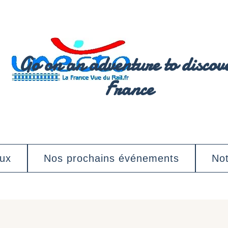
Go on an adventure to discov
France
aux
Nos prochains événements
Not