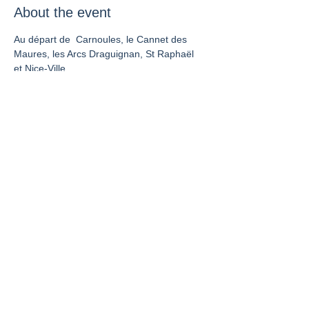
About the event
Au départ de  Carnoules, le Cannet des 
Maures, les Arcs Draguignan, St Raphaël 
et Nice-Ville.
Share this event
La France vue du Rail est un site de
l'UNECTO.