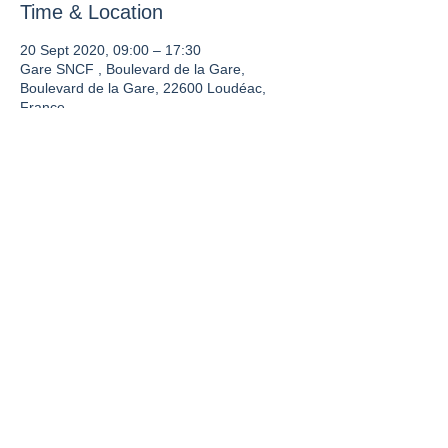
Time & Location
20 Sept 2020, 09:00 – 17:30
Gare SNCF , Boulevard de la Gare,
Boulevard de la Gare, 22600 Loudéac,
France
Share this event
La France vue du Rail est un site de
l'UNECTO.