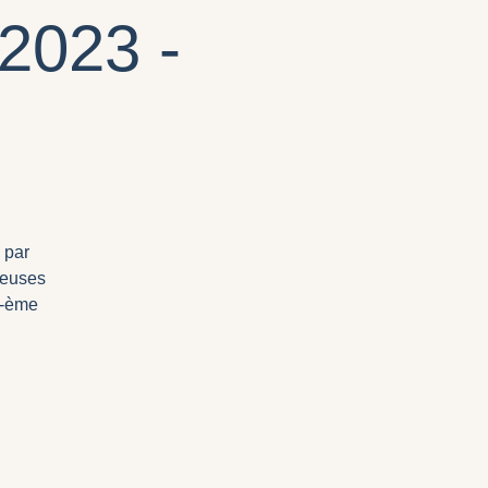
2023 -
 par
reuses
 -ème