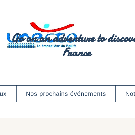
Go on an adventure to discov
France
aux
Nos prochains événements
Not