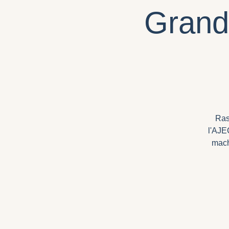
Grand
Ras
l'AJE
mach