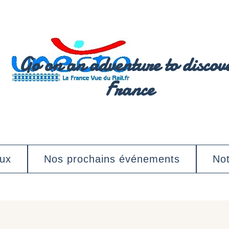
Go on an adventure to discov
France
aux
Nos prochains événements
Not