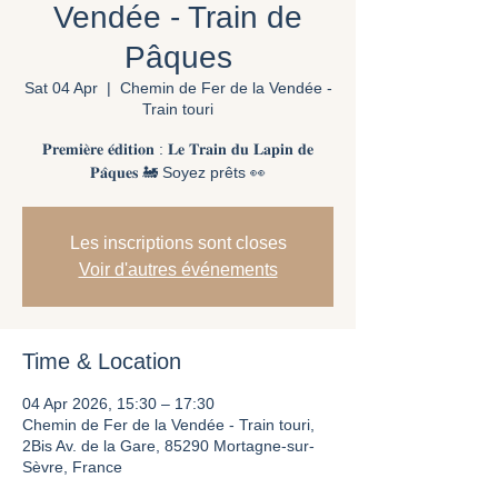
Vendée - Train de
Pâques
Sat 04 Apr
  |  
Chemin de Fer de la Vendée -
Train touri
𝐏𝐫𝐞𝐦𝐢𝐞̀𝐫𝐞 𝐞́𝐝𝐢𝐭𝐢𝐨𝐧 : 𝐋𝐞 𝐓𝐫𝐚𝐢𝐧 𝐝𝐮 𝐋𝐚𝐩𝐢𝐧 𝐝𝐞
𝐏𝐚̂𝐪𝐮𝐞𝐬 🚂 Soyez prêts 👀
Les inscriptions sont closes
Voir d'autres événements
Time & Location
04 Apr 2026, 15:30 – 17:30
Chemin de Fer de la Vendée - Train touri,
2Bis Av. de la Gare, 85290 Mortagne-sur-
Sèvre, France