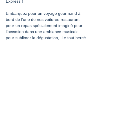
Express !
Embarquez pour un voyage gourmand à 
bord de l’une de nos voitures-restaurant 
pour un repas spécialement imaginé pour 
l’occasion dans une ambiance musicale 
pour sublimer la dégustation,  Le tout bercé 
par le ronronnement du train sur les rails
 En exclusivité cette année, laissez-vous 
séduire par 𝑳’𝑨𝒎𝒐𝒖𝒓 𝑬𝒙𝒑𝒓𝒆𝒔𝒔
 𝗤𝘂𝗮𝗻𝗱 ?
 Les 13, 14 et 15 février 2026
Show More
Share this event