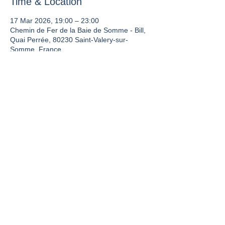
Time & Location
17 Mar 2026, 19:00 – 23:00
Chemin de Fer de la Baie de Somme - Bill,
Quai Perrée, 80230 Saint-Valery-sur-
Somme, France
Share this event
La France vue du Rail est un site de
l'UNECTO.